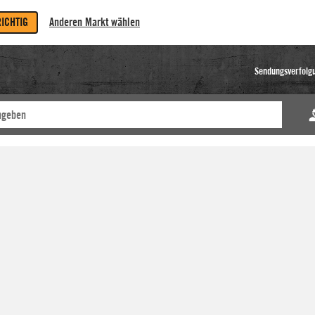
RICHTIG
Anderen Markt wählen
Sendungsverfolg