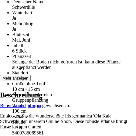
Deutscher Name
Schwertlilie
Winterhart
Ja
Mehrjährig
Ja
Blütezeit
Mai, Juni
Inhalt
6 Stück
Pflanzzeit
Solange der Boden nicht gefroren ist, kann diese Pflanze
ausgepflanzt werden
Standort
Sonne
Mehr anzeigen
Größe ohne Topf
10 cm - 15 cm
Beschreibung
Anwendungsbereich
Gruppenpflanzung
Bereich überspringen
Wuchshöhe ausgewachsen ca.
100 cm
Entdecken Sie die wunderschöne Iris germanica 'Ola Kala'
Variante
Schwertlilie in unserem Online-Shop. Diese robuste Pflanze bringt
Staude
Farbe in Ihren Garten.
EAN
5400785069561