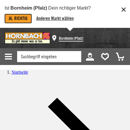
Ist
Bornheim (Pfalz)
Dein richtiger Markt?
JA, RICHTIG
Anderen Markt wählen
Bornheim (Pfalz)
Startseite