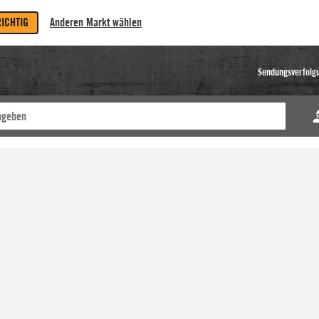
RICHTIG
Anderen Markt wählen
Sendungsverfolg