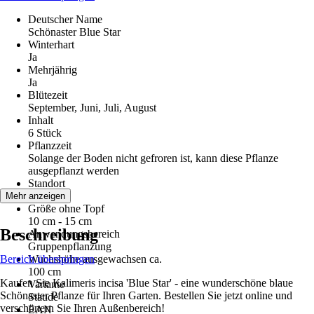
Deutscher Name
Schönaster Blue Star
Winterhart
Ja
Mehrjährig
Ja
Blütezeit
September, Juni, Juli, August
Inhalt
6 Stück
Pflanzzeit
Solange der Boden nicht gefroren ist, kann diese Pflanze
ausgepflanzt werden
Standort
Sonne
Mehr anzeigen
Größe ohne Topf
10 cm - 15 cm
Beschreibung
Anwendungsbereich
Gruppenpflanzung
Bereich überspringen
Wuchshöhe ausgewachsen ca.
100 cm
Kaufen Sie Kalimeris incisa 'Blue Star' - eine wunderschöne blaue
Variante
Schönaster Pflanze für Ihren Garten. Bestellen Sie jetzt online und
Staude
verschönern Sie Ihren Außenbereich!
EAN