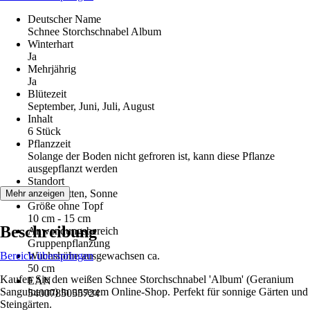
Deutscher Name
Schnee Storchschnabel Album
Winterhart
Ja
Mehrjährig
Ja
Blütezeit
September, Juni, Juli, August
Inhalt
6 Stück
Pflanzzeit
Solange der Boden nicht gefroren ist, kann diese Pflanze
ausgepflanzt werden
Standort
Halbschatten, Sonne
Mehr anzeigen
Größe ohne Topf
10 cm - 15 cm
Beschreibung
Anwendungsbereich
Gruppenpflanzung
Bereich überspringen
Wuchshöhe ausgewachsen ca.
50 cm
Kaufen Sie den weißen Schnee Storchschnabel 'Album' (Geranium
EAN
Sanguineum) in unserem Online-Shop. Perfekt für sonnige Gärten und
5400785055724
Steingärten.