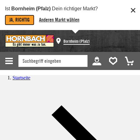
Ist
Bornheim (Pfalz)
Dein richtiger Markt?
JA, RICHTIG
Anderen Markt wählen
Bornheim (Pfalz)
Startseite