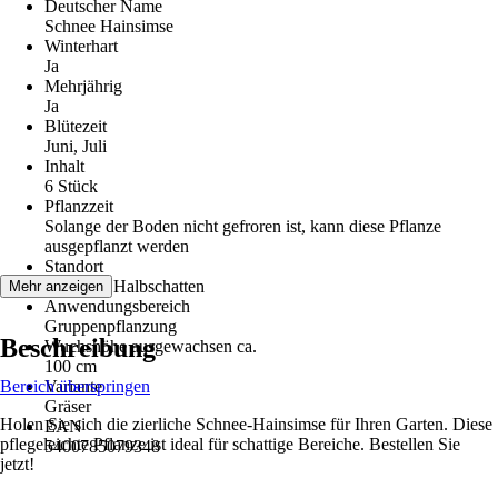
Deutscher Name
Schnee Hainsimse
Winterhart
Ja
Mehrjährig
Ja
Blütezeit
Juni, Juli
Inhalt
6 Stück
Pflanzzeit
Solange der Boden nicht gefroren ist, kann diese Pflanze
ausgepflanzt werden
Standort
Schatten, Halbschatten
Mehr anzeigen
Anwendungsbereich
Gruppenpflanzung
Beschreibung
Wuchshöhe ausgewachsen ca.
100 cm
Bereich überspringen
Variante
Gräser
Holen Sie sich die zierliche Schnee-Hainsimse für Ihren Garten. Diese
EAN
pflegeleichte Pflanze ist ideal für schattige Bereiche. Bestellen Sie
5400785079348
jetzt!