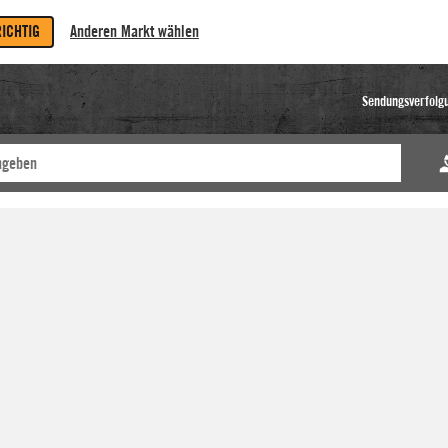
RICHTIG
Anderen Markt wählen
Sendungsverfolg