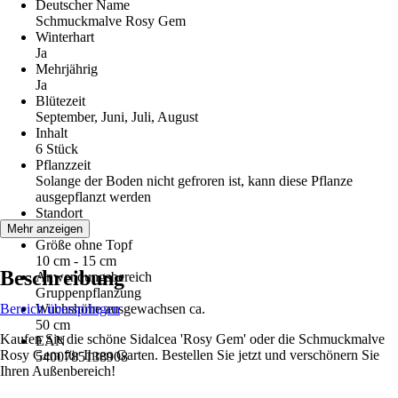
Deutscher Name
Schmuckmalve Rosy Gem
Winterhart
Ja
Mehrjährig
Ja
Blütezeit
September, Juni, Juli, August
Inhalt
6 Stück
Pflanzzeit
Solange der Boden nicht gefroren ist, kann diese Pflanze
ausgepflanzt werden
Standort
Sonne
Mehr anzeigen
Größe ohne Topf
10 cm - 15 cm
Beschreibung
Anwendungsbereich
Gruppenpflanzung
Bereich überspringen
Wuchshöhe ausgewachsen ca.
50 cm
Kaufen Sie die schöne Sidalcea 'Rosy Gem' oder die Schmuckmalve
EAN
Rosy Gem für Ihren Garten. Bestellen Sie jetzt und verschönern Sie
5400785138908
Ihren Außenbereich!