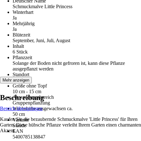
Deutscher Name
Schmuckmalve Little Princess
Winterhart
Ja
Mehrjährig
Ja
Blütezeit
September, Juni, Juli, August
Inhalt
6 Stück
Pflanzzeit
Solange der Boden nicht gefroren ist, kann diese Pflanze
ausgepflanzt werden
Standort
Sonne
Mehr anzeigen
Größe ohne Topf
10 cm - 15 cm
Beschreibung
Anwendungsbereich
Gruppenpflanzung
Bereich überspringen
Wuchshöhe ausgewachsen ca.
50 cm
Kaufen Sie die bezaubernde Schmuckmalve 'Little Princess' für Ihren
Variante
Garten. Diese hübsche Pflanze verleiht Ihrem Garten einen charmanten
Staude
Akzent.
EAN
5400785138847