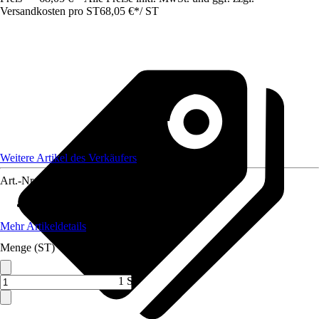
Versandkosten pro ST
68,05 €
*
/
ST
Weitere Artikel des Verkäufers
Art.-Nr.
12589390
Standort
:
Sonne
Mehr Artikeldetails
Menge (ST)
1 ST