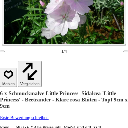
1
/
4
Vergleichen
6 x Schmuckmalve Little Princess -Sidalcea 'Little
Princess' - Beetränder - Klare rosa Blüten - Topf 9cm x
9cm
Erste Bewertung schreiben
Preis — 68,05 € * Alle Preise inkl. MwSt. und ggf. zzgl.