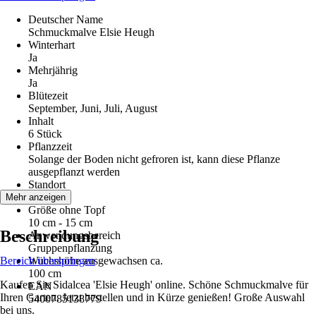
Deutscher Name
Schmuckmalve Elsie Heugh
Winterhart
Ja
Mehrjährig
Ja
Blütezeit
September, Juni, Juli, August
Inhalt
6 Stück
Pflanzzeit
Solange der Boden nicht gefroren ist, kann diese Pflanze
ausgepflanzt werden
Standort
Sonne
Mehr anzeigen
Größe ohne Topf
10 cm - 15 cm
Beschreibung
Anwendungsbereich
Gruppenpflanzung
Bereich überspringen
Wuchshöhe ausgewachsen ca.
100 cm
Kaufen Sie Sidalcea 'Elsie Heugh' online. Schöne Schmuckmalve für
EAN
Ihren Garten. Jetzt bestellen und in Kürze genießen! Große Auswahl
5400785138779
bei uns.