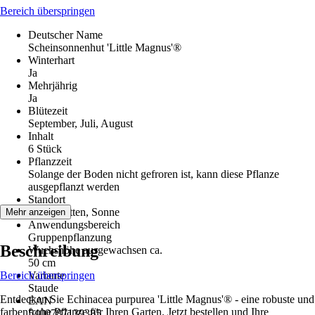
Bereich überspringen
Deutscher Name
Scheinsonnenhut 'Little Magnus'®
Winterhart
Ja
Mehrjährig
Ja
Blütezeit
September, Juli, August
Inhalt
6 Stück
Pflanzzeit
Solange der Boden nicht gefroren ist, kann diese Pflanze
ausgepflanzt werden
Standort
Halbschatten, Sonne
Mehr anzeigen
Anwendungsbereich
Gruppenpflanzung
Beschreibung
Wuchshöhe ausgewachsen ca.
50 cm
Bereich überspringen
Variante
Staude
Entdecken Sie Echinacea purpurea 'Little Magnus'® - eine robuste und
EAN
farbenfrohe Pflanze für Ihren Garten. Jetzt bestellen und Ihre
5400787139385