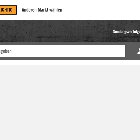
RICHTIG
Anderen Markt wählen
Sendungsverfolg