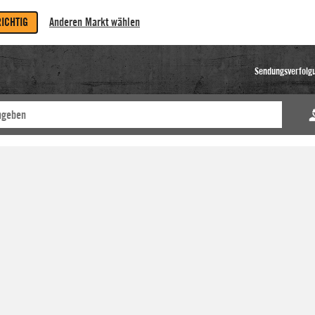
RICHTIG
Anderen Markt wählen
Sendungsverfolg