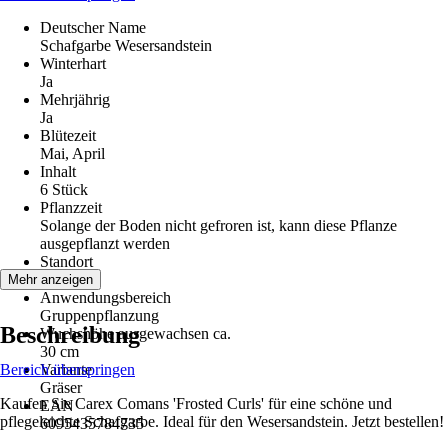
Deutscher Name
Schafgarbe Wesersandstein
Winterhart
Ja
Mehrjährig
Ja
Blütezeit
Mai, April
Inhalt
6 Stück
Pflanzzeit
Solange der Boden nicht gefroren ist, kann diese Pflanze
ausgepflanzt werden
Standort
Sonne
Mehr anzeigen
Anwendungsbereich
Gruppenpflanzung
Beschreibung
Wuchshöhe ausgewachsen ca.
30 cm
Bereich überspringen
Variante
Gräser
Kaufen Sie Carex Comans 'Frosted Curls' für eine schöne und
EAN
pflegeleichte Schafgarbe. Ideal für den Wesersandstein. Jetzt bestellen!
6095435784735