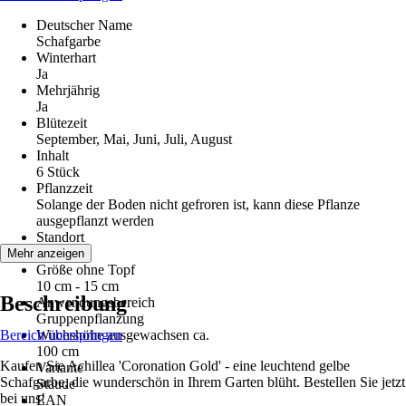
Deutscher Name
Schafgarbe
Winterhart
Ja
Mehrjährig
Ja
Blütezeit
September, Mai, Juni, Juli, August
Inhalt
6 Stück
Pflanzzeit
Solange der Boden nicht gefroren ist, kann diese Pflanze
ausgepflanzt werden
Standort
Sonne
Mehr anzeigen
Größe ohne Topf
10 cm - 15 cm
Beschreibung
Anwendungsbereich
Gruppenpflanzung
Bereich überspringen
Wuchshöhe ausgewachsen ca.
100 cm
Kaufen Sie Achillea 'Coronation Gold' - eine leuchtend gelbe
Variante
Schafgarbe, die wunderschön in Ihrem Garten blüht. Bestellen Sie jetzt
Staude
bei uns!
EAN