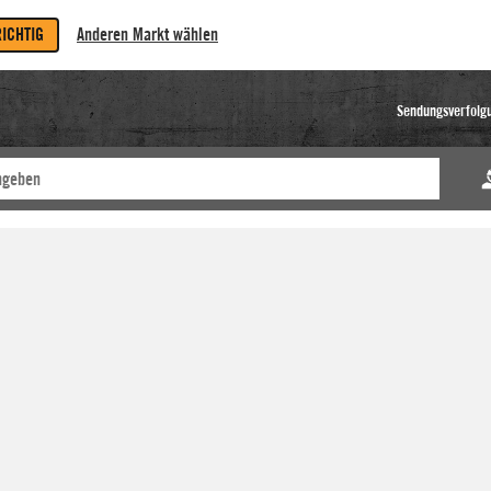
RICHTIG
Anderen Markt wählen
Sendungsverfolg