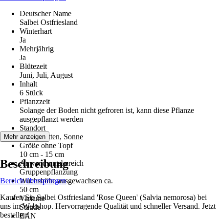
Deutscher Name
Salbei Ostfriesland
Winterhart
Ja
Mehrjährig
Ja
Blütezeit
Juni, Juli, August
Inhalt
6 Stück
Pflanzzeit
Solange der Boden nicht gefroren ist, kann diese Pflanze
ausgepflanzt werden
Standort
Halbschatten, Sonne
Mehr anzeigen
Größe ohne Topf
10 cm - 15 cm
Beschreibung
Anwendungsbereich
Gruppenpflanzung
Bereich überspringen
Wuchshöhe ausgewachsen ca.
50 cm
Kaufen Sie Salbei Ostfriesland 'Rose Queen' (Salvia nemorosa) bei
Variante
uns im Webshop. Hervorragende Qualität und schneller Versand. Jetzt
Staude
bestellen!
EAN