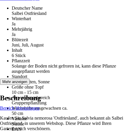
Deutscher Name
Salbei Ostfriesland
Winterhart
Ja
Mehrjährig
Ja
Blütezeit
Juni, Juli, August
Inhalt
6 Stück
Pflanzzeit
Solange der Boden nicht gefroren ist, kann diese Pflanze
ausgepflanzt werden
Standort
Halbschatten, Sonne
Mehr anzeigen
Größe ohne Topf
10 cm - 15 cm
Beschreibung
Anwendungsbereich
Gruppenpflanzung
Bereich überspringen
Wuchshöhe ausgewachsen ca.
50 cm
Kaufen Sie Salvia nemorosa 'Ostfriesland', auch bekannt als Salbei
Variante
Ostfriesland, in unserem Webshop. Diese Pflanze wird Ihren
Staude
Gartenbereich verschönern.
EAN