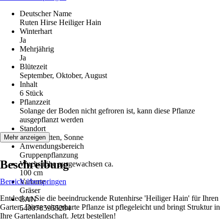
Deutscher Name
Ruten Hirse Heiliger Hain
Winterhart
Ja
Mehrjährig
Ja
Blütezeit
September, Oktober, August
Inhalt
6 Stück
Pflanzzeit
Solange der Boden nicht gefroren ist, kann diese Pflanze
ausgepflanzt werden
Standort
Halbschatten, Sonne
Mehr anzeigen
Anwendungsbereich
Gruppenpflanzung
Beschreibung
Wuchshöhe ausgewachsen ca.
100 cm
Bereich überspringen
Variante
Gräser
Entdecken Sie die beeindruckende Rutenhirse 'Heiliger Hain' für Ihren
EAN
Garten. Diese winterharte Pflanze ist pflegeleicht und bringt Struktur in
5400785955284
Ihre Gartenlandschaft. Jetzt bestellen!