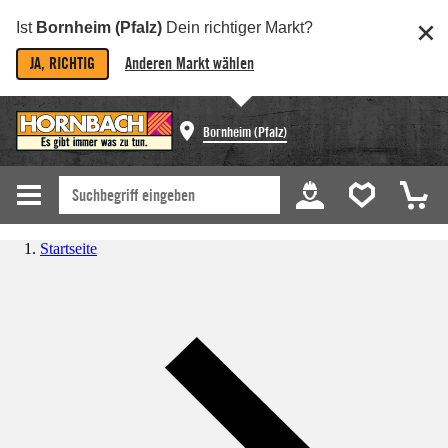
Ist
Bornheim (Pfalz)
Dein richtiger Markt?
JA, RICHTIG
Anderen Markt wählen
Bornheim (Pfalz)
Startseite