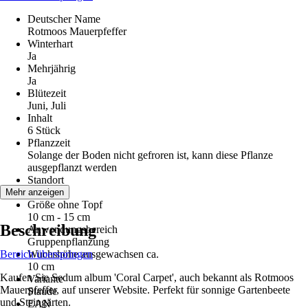
Deutscher Name
Rotmoos Mauerpfeffer
Winterhart
Ja
Mehrjährig
Ja
Blütezeit
Juni, Juli
Inhalt
6 Stück
Pflanzzeit
Solange der Boden nicht gefroren ist, kann diese Pflanze
ausgepflanzt werden
Standort
Sonne
Mehr anzeigen
Größe ohne Topf
10 cm - 15 cm
Beschreibung
Anwendungsbereich
Gruppenpflanzung
Bereich überspringen
Wuchshöhe ausgewachsen ca.
10 cm
Kaufen Sie Sedum album 'Coral Carpet', auch bekannt als Rotmoos
Variante
Mauerpfeffer, auf unserer Website. Perfekt für sonnige Gartenbeete
Staude
und Steingärten.
EAN