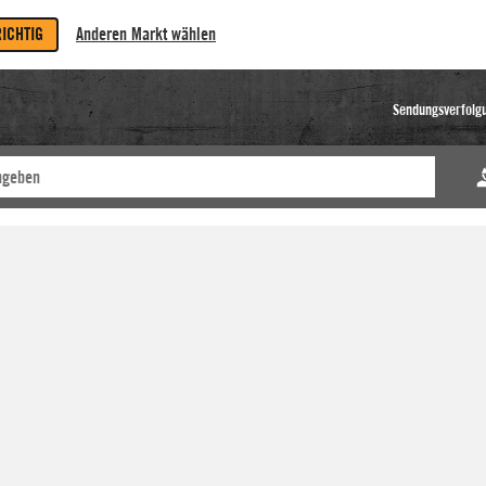
RICHTIG
Anderen Markt wählen
Sendungsverfolg