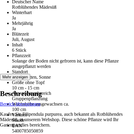
Deutscher Name
Rotblühendes Mädesüß
Winterhart
Ja
Mehrjährig
Ja
Blütezeit
Juli, August
Inhalt
6 Stück
Pflanzzeit
Solange der Boden nicht gefroren ist, kann diese Pflanze
ausgepflanzt werden
Standort
Halbschatten, Sonne
Mehr anzeigen
Größe ohne Topf
10 cm - 15 cm
Beschreibung
Anwendungsbereich
Gruppenpflanzung
Bereich überspringen
Wuchshöhe ausgewachsen ca.
100 cm
Kaufen Sie Filipendula purpurea, auch bekannt als Rotblühendes
Variante
Mädesüß, in unserem Webshop. Diese schöne Pflanze wird Ihr
Staude
Gartenparadies bereichern.
EAN
5400785050859