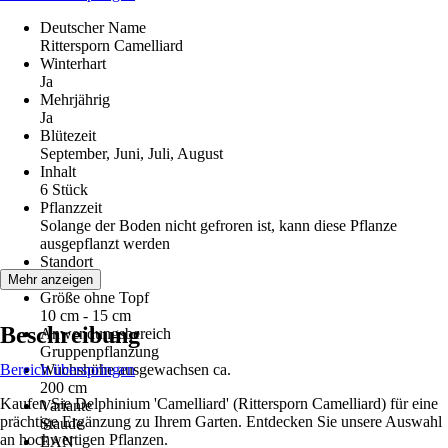
Deutscher Name
Rittersporn Camelliard
Winterhart
Ja
Mehrjährig
Ja
Blütezeit
September, Juni, Juli, August
Inhalt
6 Stück
Pflanzzeit
Solange der Boden nicht gefroren ist, kann diese Pflanze
ausgepflanzt werden
Standort
Sonne
Mehr anzeigen
Größe ohne Topf
10 cm - 15 cm
Beschreibung
Anwendungsbereich
Gruppenpflanzung
Bereich überspringen
Wuchshöhe ausgewachsen ca.
200 cm
Kaufen Sie Delphinium 'Camelliard' (Rittersporn Camelliard) für eine
Variante
prächtige Ergänzung zu Ihrem Garten. Entdecken Sie unsere Auswahl
Staude
an hochwertigen Pflanzen.
EAN