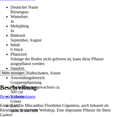
Deutscher Name
Riesengras
Winterhart
Ja
Mehrjährig
Ja
Blütezeit
September, August
Inhalt
6 Stück
Pflanzzeit
Solange der Boden nicht gefroren ist, kann diese Pflanze
ausgepflanzt werden
Standort
Schatten, Halbschatten, Sonne
Mehr anzeigen
Anwendungsbereich
Gruppenpflanzung
Beschreibung
Wuchshöhe ausgewachsen ca.
500 cm
Bereich überspringen
Variante
Gräser
Entdecken Sie Miscanthus Floridulus Giganteus, auch bekannt als
EAN
Riesengras, in unserem Webshop. Eine imposante Pflanze für Ihren
5400785087589
Garten!