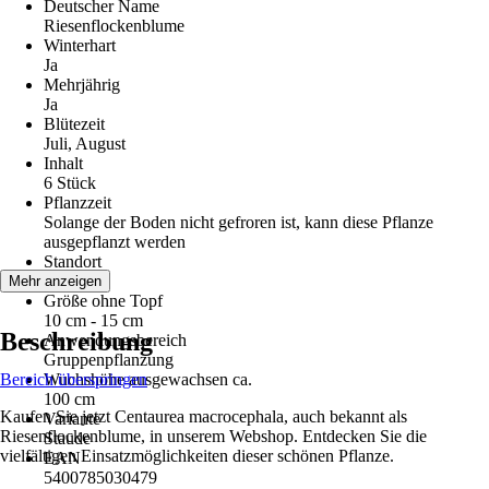
Deutscher Name
Riesenflockenblume
Winterhart
Ja
Mehrjährig
Ja
Blütezeit
Juli, August
Inhalt
6 Stück
Pflanzzeit
Solange der Boden nicht gefroren ist, kann diese Pflanze
ausgepflanzt werden
Standort
Sonne
Mehr anzeigen
Größe ohne Topf
10 cm - 15 cm
Beschreibung
Anwendungsbereich
Gruppenpflanzung
Bereich überspringen
Wuchshöhe ausgewachsen ca.
100 cm
Kaufen Sie jetzt Centaurea macrocephala, auch bekannt als
Variante
Riesenflockenblume, in unserem Webshop. Entdecken Sie die
Staude
vielfältigen Einsatzmöglichkeiten dieser schönen Pflanze.
EAN
5400785030479