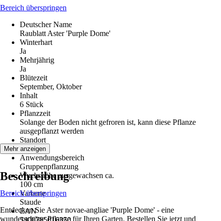
Bereich überspringen
Deutscher Name
Raublatt Aster 'Purple Dome'
Winterhart
Ja
Mehrjährig
Ja
Blütezeit
September, Oktober
Inhalt
6 Stück
Pflanzzeit
Solange der Boden nicht gefroren ist, kann diese Pflanze
ausgepflanzt werden
Standort
Sonne
Mehr anzeigen
Anwendungsbereich
Gruppenpflanzung
Beschreibung
Wuchshöhe ausgewachsen ca.
100 cm
Bereich überspringen
Variante
Staude
Entdecken Sie Aster novae-angliae 'Purple Dome' - eine
EAN
wunderschöne Pflanze für Ihren Garten. Bestellen Sie jetzt und
5400785016350