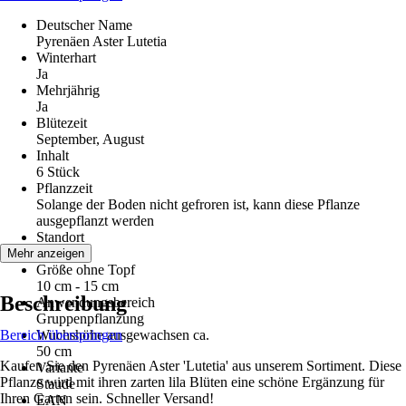
Deutscher Name
Pyrenäen Aster Lutetia
Winterhart
Ja
Mehrjährig
Ja
Blütezeit
September, August
Inhalt
6 Stück
Pflanzzeit
Solange der Boden nicht gefroren ist, kann diese Pflanze
ausgepflanzt werden
Standort
Sonne
Mehr anzeigen
Größe ohne Topf
10 cm - 15 cm
Beschreibung
Anwendungsbereich
Gruppenpflanzung
Bereich überspringen
Wuchshöhe ausgewachsen ca.
50 cm
Kaufen Sie den Pyrenäen Aster 'Lutetia' aus unserem Sortiment. Diese
Variante
Pflanze wird mit ihren zarten lila Blüten eine schöne Ergänzung für
Staude
Ihren Garten sein. Schneller Versand!
EAN