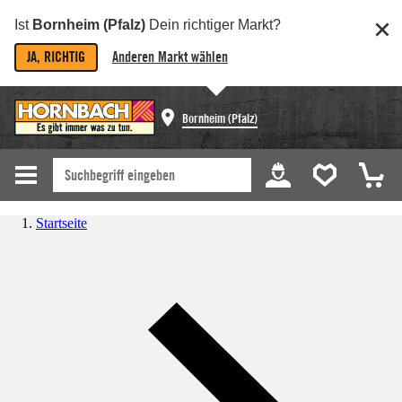
Ist
Bornheim (Pfalz)
Dein richtiger Markt?
JA, RICHTIG
Anderen Markt wählen
Bornheim (Pfalz)
Startseite