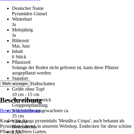
Deutscher Name
Pyramiden Günsel
Winterhart
Ja
Mehrjährig
Ja
Blütezeit
Mai, Juni
Inhalt
6 Stück
Pflanzzeit
Solange der Boden nicht gefroren ist, kann diese Pflanze
ausgepflanzt werden
Standort
Schatten, Halbschatten
Mehr anzeigen
Größe ohne Topf
10 cm - 15 cm
Beschreibung
Anwendungsbereich
Gruppenpflanzung
Bereich überspringen
Wuchshöhe ausgewachsen ca.
35 cm
Kaufen Sie Ajuga pyramidalis 'Metallica Crispa', auch bekannt als
Variante
Pyramiden Günsel, in unserem Webshop. Entdecken Sie diese schöne
Bodendecker
Pflanze für Ihren Garten.
EAN