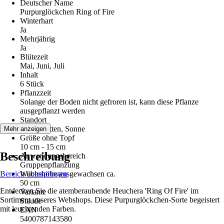
Deutscher Name
Purpurglöckchen Ring of Fire
Winterhart
Ja
Mehrjährig
Ja
Blütezeit
Mai, Juni, Juli
Inhalt
6 Stück
Pflanzzeit
Solange der Boden nicht gefroren ist, kann diese Pflanze
ausgepflanzt werden
Standort
Halbschatten, Sonne
Mehr anzeigen
Größe ohne Topf
10 cm - 15 cm
Beschreibung
Anwendungsbereich
Gruppenpflanzung
Bereich überspringen
Wuchshöhe ausgewachsen ca.
50 cm
Entdecken Sie die atemberaubende Heuchera 'Ring Of Fire' im
Variante
Sortiment unseres Webshops. Diese Purpurglöckchen-Sorte begeistert
Staude
mit leuchtenden Farben.
EAN
5400787143580