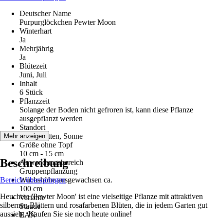
Deutscher Name
Purpurglöckchen Pewter Moon
Winterhart
Ja
Mehrjährig
Ja
Blütezeit
Juni, Juli
Inhalt
6 Stück
Pflanzzeit
Solange der Boden nicht gefroren ist, kann diese Pflanze
ausgepflanzt werden
Standort
Halbschatten, Sonne
Mehr anzeigen
Größe ohne Topf
10 cm - 15 cm
Beschreibung
Anwendungsbereich
Gruppenpflanzung
Bereich überspringen
Wuchshöhe ausgewachsen ca.
100 cm
Heuchera 'Pewter Moon' ist eine vielseitige Pflanze mit attraktiven
Variante
silbernen Blättern und rosafarbenen Blüten, die in jedem Garten gut
Staude
aussieht. Kaufen Sie sie noch heute online!
EAN