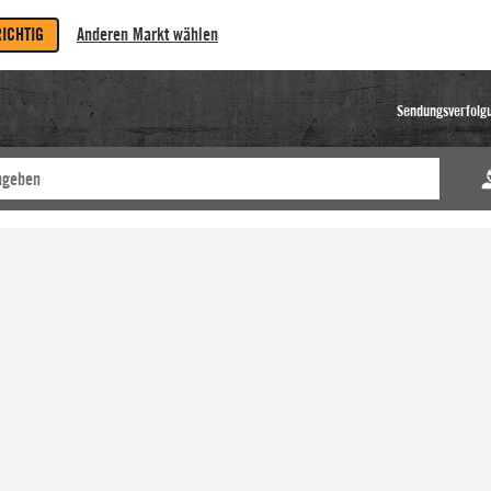
RICHTIG
Anderen Markt wählen
Sendungsverfolg