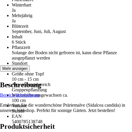
Winterhart
Ja
Mehrjährig
Ja
Blütezeit
September, Juni, Juli, August
Inhalt
6 Stück
Pflanzzeit
Solange der Boden nicht gefroren ist, kann diese Pflanze
ausgepflanzt werden
Standort
Sonne
Mehr anzeigen
Größe ohne Topf
10 cm - 15 cm
Beschreibung
Anwendungsbereich
Gruppenpflanzung
Bereich überspringen
Wuchshöhe ausgewachsen ca.
100 cm
Entdecken Sie die wunderschöne Präriemalve (Sidalcea candida) in
Variante
unserem Webshop. Perfekt für sonnige Gärten. Jetzt bestellen!
Staude
EAN
5400785138748
Produktsicherheit