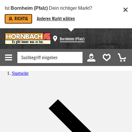
Ist
Bornheim (Pfalz)
Dein richtiger Markt?
JA, RICHTIG
Anderen Markt wählen
Bornheim (Pfalz)
Startseite