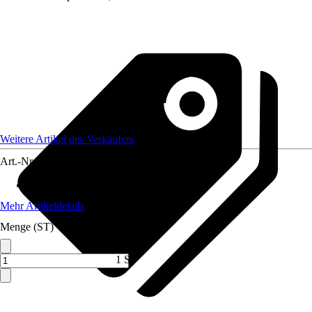
Weitere Artikel des Verkäufers
Art.-Nr.
12586903
Standort
:
Sonne
Mehr Artikeldetails
Menge (ST)
1 ST