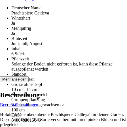
Deutscher Name
Prachtspiere Cattleya
Winterhart
Ja
Mehrjährig
Ja
Blütezeit
Juni, Juli, August
Inhalt
6 Stück
Pflanzzeit
Solange der Boden nicht gefroren ist, kann diese Pflanze
ausgepflanzt werden
Standort
Halbschatten
Mehr anzeigen
Größe ohne Topf
10 cm - 15 cm
Beschreibung
Anwendungsbereich
Gruppenpflanzung
Bereich überspringen
Wuchshöhe ausgewachsen ca.
100 cm
Hol dir die atemberaubende Prachtspiere 'Cattleya' für deinen Garten.
EAN
Diese Astilbe arendsii-Sorte verzaubert mit ihren pinken Blüten und ist
5400785015643
pflegeleicht.