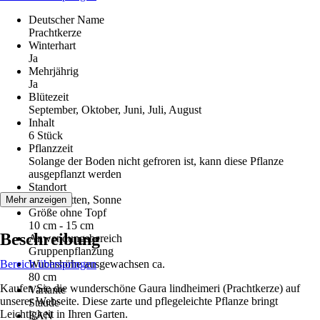
Deutscher Name
Prachtkerze
Winterhart
Ja
Mehrjährig
Ja
Blütezeit
September, Oktober, Juni, Juli, August
Inhalt
6 Stück
Pflanzzeit
Solange der Boden nicht gefroren ist, kann diese Pflanze
ausgepflanzt werden
Standort
Halbschatten, Sonne
Mehr anzeigen
Größe ohne Topf
10 cm - 15 cm
Beschreibung
Anwendungsbereich
Gruppenpflanzung
Bereich überspringen
Wuchshöhe ausgewachsen ca.
80 cm
Kaufen Sie die wunderschöne Gaura lindheimeri (Prachtkerze) auf
Variante
unserer Webseite. Diese zarte und pflegeleichte Pflanze bringt
Staude
Leichtigkeit in Ihren Garten.
EAN