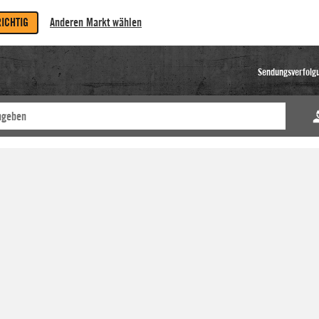
RICHTIG
Anderen Markt wählen
Sendungsverfolg