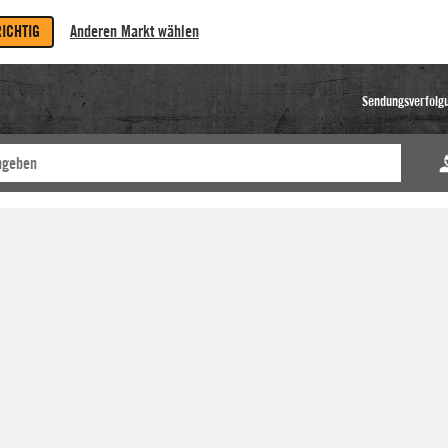
RICHTIG
Anderen Markt wählen
Sendungsverfolg