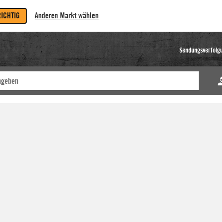
RICHTIG
Anderen Markt wählen
Sendungsverfolg