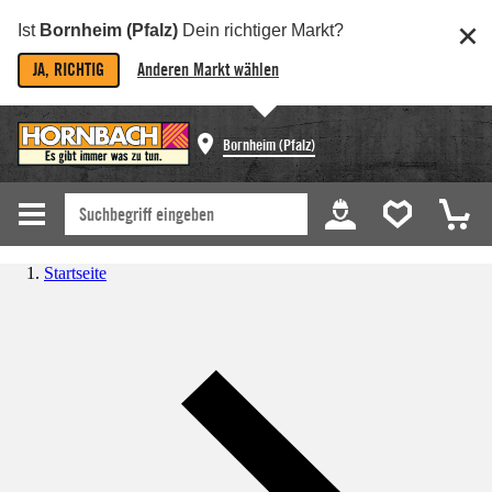
Ist
Bornheim (Pfalz)
Dein richtiger Markt?
JA, RICHTIG
Anderen Markt wählen
Bornheim (Pfalz)
Startseite