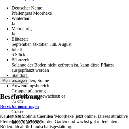
Deutscher Name
Pfeifengras Moorhexe
Winterhart
Ja
Mehrjährig
Ja
Blütezeit
September, Oktober, Juli, August
Inhalt
6 Stück
Pflanzzeit
Solange der Boden nicht gefroren ist, kann diese Pflanze
ausgepflanzt werden
Standort
Halbschatten, Sonne
Mehr anzeigen
Anwendungsbereich
Gruppenpflanzung
Beschreibung
Wuchshöhe ausgewachsen ca.
75 cm
Bereich überspringen
Variante
Gräser
Kaufen Sie Molinia Caerulea 'Moorhexe' jetzt online. Dieses attraktive
EAN
Pfeifengras ist perfekt für den Garten und wächst gut in feuchten
5400785376386
Böden. Ideal für Landschaftsgestaltung.