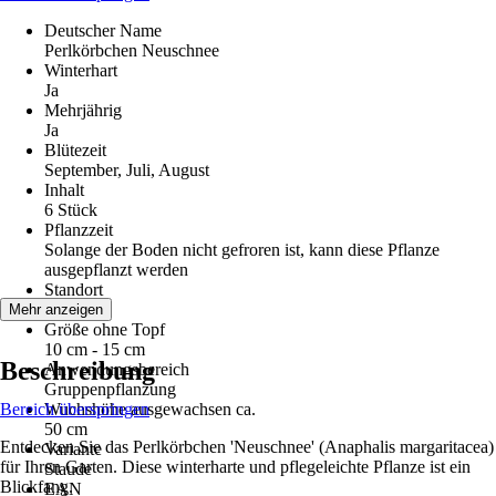
Deutscher Name
Perlkörbchen Neuschnee
Winterhart
Ja
Mehrjährig
Ja
Blütezeit
September, Juli, August
Inhalt
6 Stück
Pflanzzeit
Solange der Boden nicht gefroren ist, kann diese Pflanze
ausgepflanzt werden
Standort
Sonne
Mehr anzeigen
Größe ohne Topf
10 cm - 15 cm
Beschreibung
Anwendungsbereich
Gruppenpflanzung
Bereich überspringen
Wuchshöhe ausgewachsen ca.
50 cm
Entdecken Sie das Perlkörbchen 'Neuschnee' (Anaphalis margaritacea)
Variante
für Ihren Garten. Diese winterharte und pflegeleichte Pflanze ist ein
Staude
Blickfang.
EAN