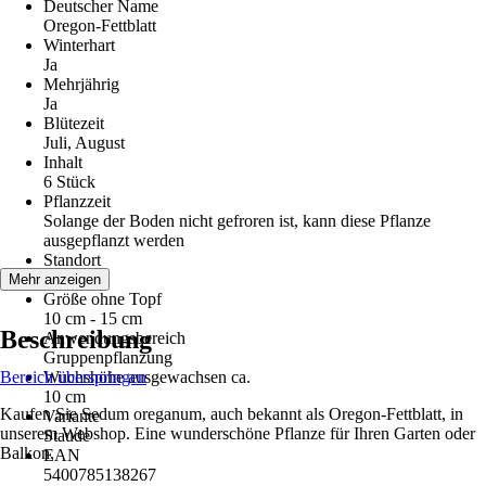
Deutscher Name
Oregon-Fettblatt
Winterhart
Ja
Mehrjährig
Ja
Blütezeit
Juli, August
Inhalt
6 Stück
Pflanzzeit
Solange der Boden nicht gefroren ist, kann diese Pflanze
ausgepflanzt werden
Standort
Sonne
Mehr anzeigen
Größe ohne Topf
10 cm - 15 cm
Beschreibung
Anwendungsbereich
Gruppenpflanzung
Bereich überspringen
Wuchshöhe ausgewachsen ca.
10 cm
Kaufen Sie Sedum oreganum, auch bekannt als Oregon-Fettblatt, in
Variante
unserem Webshop. Eine wunderschöne Pflanze für Ihren Garten oder
Staude
Balkon.
EAN
5400785138267