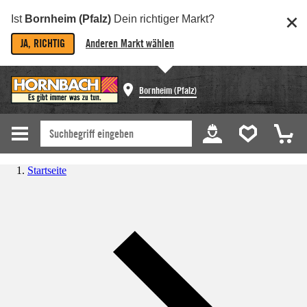
Ist
Bornheim (Pfalz)
Dein richtiger Markt?
JA, RICHTIG
Anderen Markt wählen
Bornheim (Pfalz)
Startseite