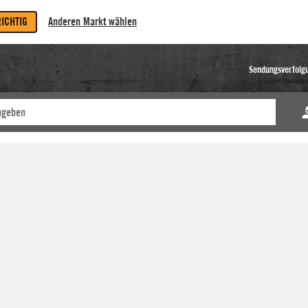
RICHTIG
Anderen Markt wählen
Sendungsverfolg