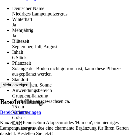
Deutscher Name
Niedriges Lampenputzergras
Winterhart
Ja
Mehrjährig
Ja
Blütezeit
September, Juli, August
Inhalt
6 Stück
Pflanzzeit
Solange der Boden nicht gefroren ist, kann diese Pflanze
ausgepflanzt werden
Standort
Halbschatten, Sonne
Mehr anzeigen
Anwendungsbereich
Gruppenpflanzung
Beschreibung
Wuchshöhe ausgewachsen ca.
75 cm
Bereich überspringen
Variante
Gräser
Kaufen Sie Pennisetum Alopecuroides 'Hameln', ein niedriges
EAN
Lampenputzergras, das eine charmante Ergänzung für Ihren Garten
5400785092538
darstellt. Bestellen Sie jetzt!