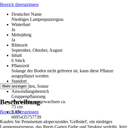
Bereich überspringen
Deutscher Name
Niedriges Lampenputzergras
Winterhart
Ja
Mehrjährig
Ja
Blütezeit
September, Oktober, August
Inhalt
6 Stück
Pflanzzeit
Solange der Boden nicht gefroren ist, kann diese Pflanze
ausgepflanzt werden
Standort
Halbschatten, Sonne
Mehr anzeigen
Anwendungsbereich
Gruppenpflanzung
Beschreibung
Wuchshöhe ausgewachsen ca.
75 cm
Bereich überspringen
EAN
6095435757739
Kaufen Sie Pennisetum alopecuroides 'Gelbstiel', ein niedriges
Lampenputzergras, das Ihrem Garten Farbe und Struktur verleiht. Jetzt