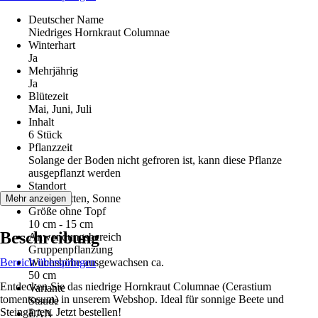
Deutscher Name
Niedriges Hornkraut Columnae
Winterhart
Ja
Mehrjährig
Ja
Blütezeit
Mai, Juni, Juli
Inhalt
6 Stück
Pflanzzeit
Solange der Boden nicht gefroren ist, kann diese Pflanze
ausgepflanzt werden
Standort
Halbschatten, Sonne
Mehr anzeigen
Größe ohne Topf
10 cm - 15 cm
Beschreibung
Anwendungsbereich
Gruppenpflanzung
Bereich überspringen
Wuchshöhe ausgewachsen ca.
50 cm
Entdecken Sie das niedrige Hornkraut Columnae (Cerastium
Variante
tomentosum) in unserem Webshop. Ideal für sonnige Beete und
Staude
Steingärten. Jetzt bestellen!
EAN