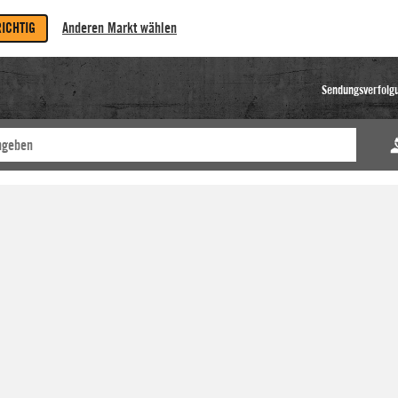
RICHTIG
Anderen Markt wählen
Sendungsverfolg