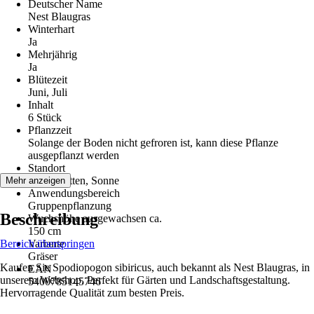
Deutscher Name
Nest Blaugras
Winterhart
Ja
Mehrjährig
Ja
Blütezeit
Juni, Juli
Inhalt
6 Stück
Pflanzzeit
Solange der Boden nicht gefroren ist, kann diese Pflanze
ausgepflanzt werden
Standort
Halbschatten, Sonne
Mehr anzeigen
Anwendungsbereich
Gruppenpflanzung
Beschreibung
Wuchshöhe ausgewachsen ca.
150 cm
Bereich überspringen
Variante
Gräser
Kaufen Sie Spodiopogon sibiricus, auch bekannt als Nest Blaugras, in
EAN
unserem Webshop. Perfekt für Gärten und Landschaftsgestaltung.
5400785145746
Hervorragende Qualität zum besten Preis.