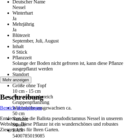
Deutscher Name
Nessel
Winterhart
Ja
Mehrjährig
Ja
Blütezeit
September, Juli, August
Inhalt
6 Stück
Pflanzzeit
Solange der Boden nicht gefroren ist, kann diese Pflanze
ausgepflanzt werden
Standort
Sonne
Mehr anzeigen
Größe ohne Topf
10 cm - 15 cm
Beschreibung
Anwendungsbereich
Gruppenpflanzung
Bereich überspringen
Wuchshöhe ausgewachsen ca.
50 cm
Entdecken Sie die Ballota pseudodictamnus Nessel in unserem
Variante
Webshop. Diese Pflanze ist ein wunderschönes und robustes
Staude
Ziergewächs für Ihren Garten.
EAN
5400785019085