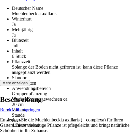
Deutscher Name
Muehlenbeckia axillaris
Winterhart
Ja
Mehrjährig
Ja
Blütezeit
Juli
Inhalt
6 Stück
Pflanzzeit
Solange der Boden nicht gefroren ist, kann diese Pflanze
ausgepflanzt werden
Standort
Halbschatten
Mehr anzeigen
Anwendungsbereich
Gruppenpflanzung
Beschreibung
Wuchshöhe ausgewachsen ca.
20 cm
Bereich überspringen
Variante
Staude
Entdecken Sie die Muehlenbeckia axillaris (= complexa) für Ihren
EAN
Garten! Diese vielseitige Pflanze ist pflegeleicht und bringt natürliche
5400787165483
Schönheit in Ihr Zuhause.