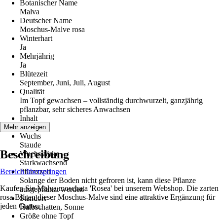
Botanischer Name
Malva
Deutscher Name
Moschus-Malve rosa
Winterhart
Ja
Mehrjährig
Ja
Blütezeit
September, Juni, Juli, August
Qualität
Im Topf gewachsen – vollständig durchwurzelt, ganzjährig
pflanzbar, sehr sicheres Anwachsen
Inhalt
6 Stück
Mehr anzeigen
Wuchs
Staude
Beschreibung
Wuchsstärke
Starkwachsend
Bereich überspringen
Pflanzzeit
Solange der Boden nicht gefroren ist, kann diese Pflanze
Kaufen Sie Malva moschata 'Rosea' bei unserem Webshop. Die zarten
ausgepflanzt werden
rosa Blüten dieser Moschus-Malve sind eine attraktive Ergänzung für
Standort
jeden Garten.
Halbschatten, Sonne
Größe ohne Topf