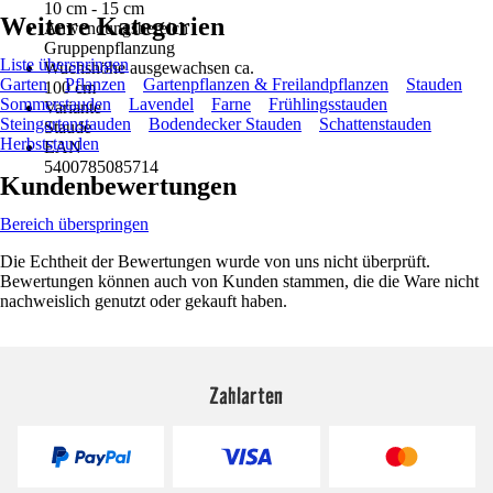
10 cm - 15 cm
Weitere Kategorien
Anwendungsbereich
Gruppenpflanzung
Liste überspringen
Wuchshöhe ausgewachsen ca.
Garten
Pflanzen
Gartenpflanzen & Freilandpflanzen
Stauden
100 cm
Sommerstauden
Lavendel
Farne
Frühlingsstauden
Variante
Steingartenstauden
Bodendecker Stauden
Schattenstauden
Staude
Herbststauden
EAN
5400785085714
Kundenbewertungen
Bereich überspringen
Die Echtheit der Bewertungen wurde von uns nicht überprüft.
Bewertungen können auch von Kunden stammen, die die Ware nicht
nachweislich genutzt oder gekauft haben.
Zahlarten